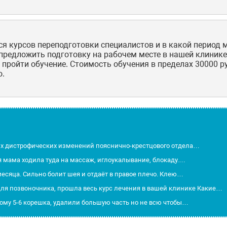
ся курсов переподготовки специалистов и в какой период 
едложить подготовку на рабочем месте в нашей клинике.
е пройти обучение. Стоимость обучения в пределах 30000 
о.
ых дистрофических изменений пояснично-крестцового отдела…
я мама ходила туда на массаж, иглоукалывание, блокаду.…
месяца. Сильно болит шея и отдаёт в правое плечо. Клею…
для позвоночника, прошла весь курс лечения в вашей клинике Какие…
ому 5-6 корешка, удалили большую часть но не всю чтобы…