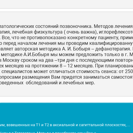
атологических состояний позвоночника. Методов лечения
пия, лечебная физкультура ( очень важна), иглорефлексот
. Все, что не противопоказано конкретному пациенту, пр
о перед началом лечения мы проводим квалифицированн
тавляет авторская методика А. И. Бобыря – дефанотерапи
й методике А.И.Бобыря мы можем предложить только в г. 
д в Москву сроком на два –три дня с последующими повто
рех месяцев на протяжении 8 – 12 месяцев. При планирова
 специалистов может отличаться стоимость сеанса: от 250
вопросами размещения Вам придется заниматься самостоя
роведенных обследований и лечебных мер.
м, взвешенных на Т1 и Т2 в аксиальной и сагиттальной плоскостях,…