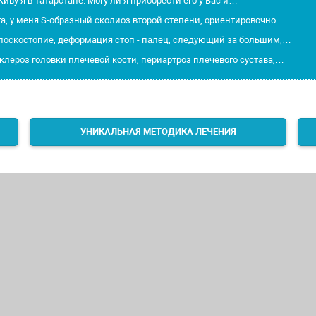
иву я в Татарстане. Могу ли я приобрести его у Вас и…
а, у меня S-образный сколиоз второй степени, ориентировочно…
плоскостопие, деформация стоп - палец, следующий за большим,…
клероз головки плечевой кости, периартроз плечевого сустава,…
УНИКАЛЬНАЯ МЕТОДИКА ЛЕЧЕНИЯ