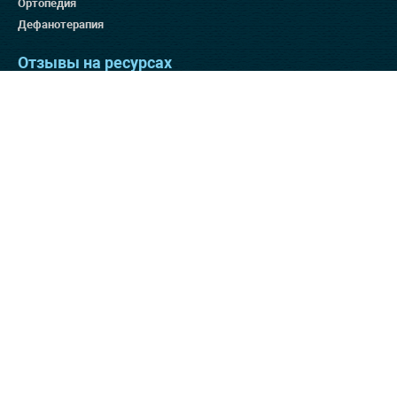
Ортопедия
Дефанотерапия
Отзывы на ресурсах
Яндекс 4.9
Гугл 4.8
Отзовик 137:3
Отзывы на нашем сайте
Способы оплаты
© 2025 «Клиника Бобыря»,
Лицензия № ЛП2121-09291
Лицензия №
ЛО-78-01-010964
Л041-01137-77/00383457
Пожалуйста,
ознакомьтесь с
политикой конфиденциальности
Любая информация,
продукция или ее изображение, опубликованные на страницах
данного сайта, являются объектом прав интеллектуальной
собственности ООО «Клиника Бобыря», копирование запрещено!