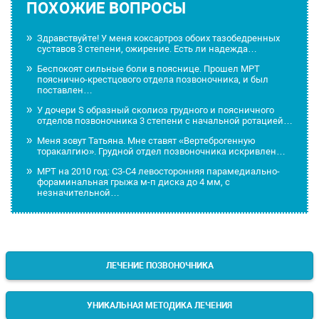
ПОХОЖИЕ ВОПРОСЫ
Здравствуйте! У меня коксартроз обоих тазобедренных
суставов 3 степени, ожирение. Есть ли надежда…
Беспокоят сильные боли в пояснице. Прошел МРТ
пояснично-крестцового отдела позвоночника, и был
поставлен…
У дочери S образный сколиоз грудного и поясничного
отделов позвоночника 3 степени с начальной ротацией…
Меня зовут Татьяна. Мне ставят «Вертеброгенную
торакалгию». Грудной отдел позвоночника искривлен…
МРТ на 2010 год: С3-С4 левосторонняя парамедиально-
фораминальная грыжа м-п диска до 4 мм, с
незначительной…
ЛЕЧЕНИЕ ПОЗВОНОЧНИКА
УНИКАЛЬНАЯ МЕТОДИКА ЛЕЧЕНИЯ