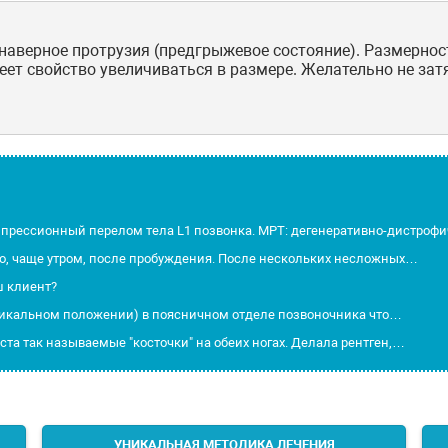
наверное протрузия (предгрыжевое состояние). Размернос
еет свойство увеличиваться в размере. Желательно не зат
омпрессионный перелом тела L1 позвонка. МРТ: дегенеративно-дистро
но, чаще утром, после пробуждения. После нескольких несложных…
ш клиент?
ртикальном положении) в поясничном отделе позвоночника что…
ста так называемые "косточки" на обеих ногах. Делала рентген,…
УНИКАЛЬНАЯ МЕТОДИКА ЛЕЧЕНИЯ