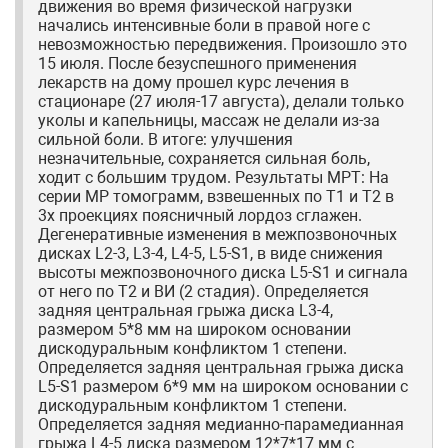
движения во время физической нагрузки
начались интенсивные боли в правой ноге с
невозможностью передвижения. Произошло это
15 июля. После безуспешного применения
лекарств на дому прошел курс лечения в
стационаре (27 июля-17 августа), делали только
уколы и капельницы, массаж не делали из-за
сильной боли. В итоге: улучшения
незначительные, сохраняется сильная боль,
ходит с большим трудом. Результаты МРТ: На
серии МР томограмм, взвешенных по Т1 и Т2 в
3х проекциях поясничный лордоз сглажен.
Дегенеративные изменения в межпозвоночных
дисках L2-3, L3-4, L4-5, L5-S1, в виде снижения
высоты межпозвоночного диска L5-S1 и сигнала
от него по Т2 и ВИ (2 стадия). Определяется
задняя центральная грыжа диска L3-4,
размером 5*8 мм на широком основании
дискодуральным конфликтом 1 степени.
Определяется задняя центральная грыжа диска
L5-S1 размером 6*9 мм на широком основании с
дискодуральным конфликтом 1 степени.
Определяется задняя медианно-парамедианная
грыжа L4-5 диска размером 12*7*17 мм с