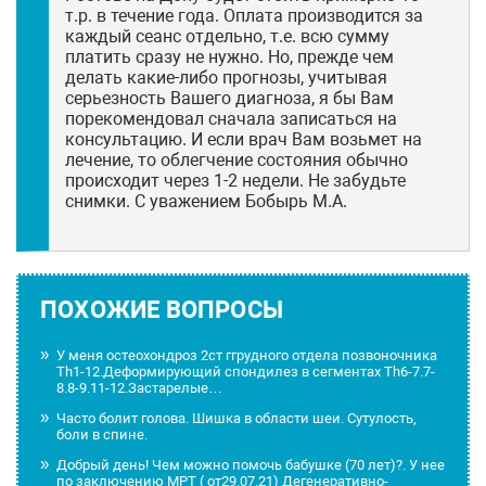
т.р. в течение года. Оплата производится за
каждый сеанс отдельно, т.е. всю сумму
платить сразу не нужно. Но, прежде чем
делать какие-либо прогнозы, учитывая
серьезность Вашего диагноза, я бы Вам
порекомендовал сначала записаться на
консультацию. И если врач Вам возьмет на
лечение, то облегчение состояния обычно
происходит через 1-2 недели. Не забудьте
снимки. С уважением Бобырь М.А.
ПОХОЖИЕ ВОПРОСЫ
У меня остеохондроз 2ст ггрудного отдела позвоночника
Th1-12.Деформирующий спондилез в сегментах Тh6-7.7-
8.8-9.11-12.Застарелые…
Часто болит голова. Шишка в области шеи. Сутулость,
боли в спине.
Добрый день! Чем можно помочь бабушке (70 лет)?. У нее
по заключению МРТ ( от29.07.21) Дегенеративно-