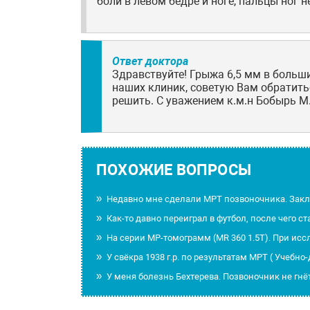
боли в левом бедре и ноге, пальцы ног 
Ответ доктора
Здравствуйте! Грыжа 6,5 мм в больши
наших клиник, советую Вам обратить
решить. С уважением к.м.н Бобырь М.
ПОХОЖИЕ ВОПРОСЫ
Недавно мне сделали МРТ позвоночника. Зак
Как-то давно переиграл в футбол, после чего 
На серии МР-томограмм (MR 360 1.5T). При ис
У свёкра 1938 г.р. по результатам МРТ ( Учеб
У меня болезнь Бехтерева. Позвоночник не гнё