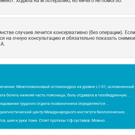
немеют. Ходила на иглотерапию, но ничего не помогло.
нстве случаев лечится консервативно (без операции). Если
ся на очную консультацию и обязательно показать снимк
А.
лючение: Межпозвонковый остеахондроз на уровне L1-S1, осложненны
стала болеть нижняя часть поясницы, боль отдавала в тазобедренную…
следовании грудного отдела позвоночника определяются…
но-диагностический центр Международного института биологических…
тся, шея и руки тоже. Стоят протезы т/ф суставов. Можно…