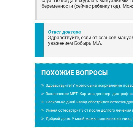
слух. Но когда я ходила к мануальным т
беременности (сейчас ребенку год). Мож
Ответ доктора
Здравствуйте, если от сеансов мануа
уважением Бобырь М.А.
ПОХОЖИЕ ВОПРОСЫ
Здравствуйте! У моего сына искривление позв
Заключение МРТ: Картина дегенер.-дистроф. из
Несколько дней назад обострился остеохондр
Уменя остеоартрит 3 ст после долгого лечения
Добрый день. У моей мамы подвывих копчика,