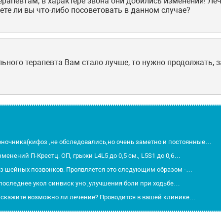
ерапевтам, в характере звона они добились изменений! Ле
ете ли вы что-либо посоветовать в данном случае?
льного терапевта Вам стало лучше, то нужно продолжать, 
оночника(кифоз ,не обследовались,но очень заметно и постоянные…
менений П-Крестц. ОП, грыжи L4L5 до 0,5 см., L5S1 до 0,6…
оз шейных позвонков. Проявляется это следующим образом -…
 последнее укол синвиск уно ,улучшения боли при ходьбе…
 скажите возможно ли лечение? Проводится в вашей клинике…