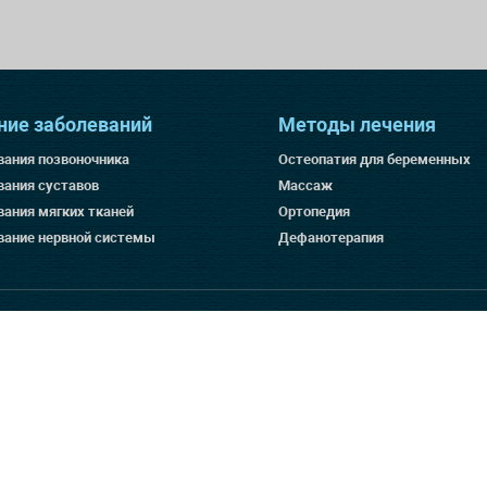
ние заболеваний
Методы лечения
вания позвоночника
Остеопатия для беременных
вания суставов
Массаж
вания мягких тканей
Ортопедия
вание нервной системы
Дефанотерапия
1-09291
денциальности
ение, опубликованные на страницах данного сайта, являются