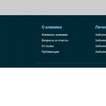
О клинике
Лече
Филиалы клиники
Заболе
Вопросы и ответы
Заболе
Отзывы
Заболе
Публикации
Заболе
© 2025 «Клиника Бобыря»,
Лицензия № ЛП212
Лицензия № ЛО-78-01-010964
Л041-01137-77/00383457
Пожалуйста, ознакомьтесь с
политикой конфи
Любая информация, продукция или ее изображ