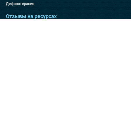
Дефанотерапия
Отзывы на ресурсах
Яндекс 4.9
Гугл 4.8
Отзовик 137:3
Отзывы на нашем сайте
Способы оплаты
© 2025 «Клиника Бобыря»,
Лицензия № ЛП2121-09291
Лицензия №
ЛО-78-01-010964
Л041-01137-77/00383457
Пожалуйста,
ознакомьтесь с
политикой конфиденциальности
Любая информация,
продукция или ее изображение, опубликованные на страницах
данного сайта, являются объектом прав интеллектуальной
собственности ООО «Клиника Бобыря», копирование запрещено!