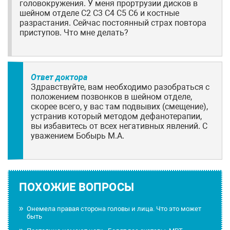
головокружения. У меня прортрузии дисков в
шейном отделе С2 С3 С4 С5 С6 и костные
разрастания. Сейчас постоянный страх повтора
приступов. Что мне делать?
Ответ доктора
Здравствуйте, вам необходимо разобраться с
положением позвонков в шейном отделе,
скорее всего, у вас там подвывих (смещение),
устранив который методом дефанотерапии,
вы избавитесь от всех негативных явлений. С
уважением Бобырь М.А.
ПОХОЖИЕ ВОПРОСЫ
Онемела правая сторона головы и лица. Что это может
быть