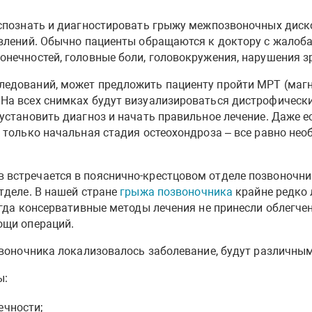
аспознать и диагностировать грыжу межпозвоночных диско
явлений. Обычно пациенты обращаются к доктору с жалоба
нечностей, головные боли, головокружения, нарушения зре
ледований, может предложить пациенту пройти МРТ (маг
На всех снимках будут визуализироваться дистрофическ
 установить диагноз и начать правильное лечение. Даже 
 только начальная стадия остеохондроза – все равно нео
 встречается в пояснично-крестцовом отделе позвоночни
тделе. В нашей стране
грыжа позвоночника
крайне редко 
огда консервативные методы лечения не принесли облегчен
ощи операций.
озвоночника локализовалось заболевание, будут различны
ы:
ечности;