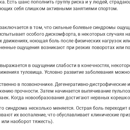
а. Есть шанс пополнить группу риска и у людей, страдаю
ряющих себя слишком активными занятиями спортом.
заключается в том, что сильные болевые синдромы ощуща
 испытывает особого дискомфорта, в некоторых случаях 
х движениях, ноющая боль после физических нагрузок ил
зненные ощущения возникают при резких поворотах или по
выражается в ощущении слабости в конечностях, некоторо
ижениях туловища. Условно развитие заболевания можно 
дственно в позвоночнике. Дегенеративно-дистрофические 
жению прочности. Затем начинается выпячивание пульпоз
паек. Когда новообразования достигают нервных корешков
го синдрома несколько меняется. Острая боль переходит 
ают их воспаление, что обуславливает клинические приз
 или наоборот тяжесть).