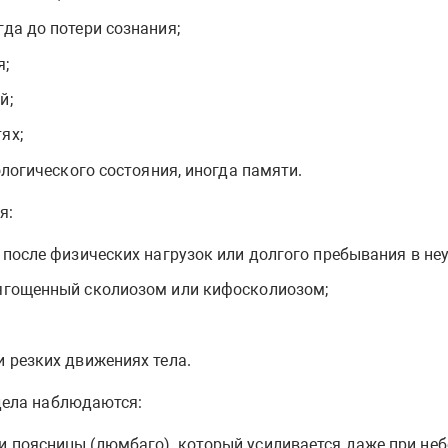
гда до потери сознания;
я;
й;
ях;
хологического состояния, иногда памяти.
я:
 после физических нагрузок или долгого пребывания в не
тягощенный сколиозом или кифосколиозом;
и резких движениях тела.
дела наблюдаются:
и поясницы (люмбаго), который усиливается даже при неб