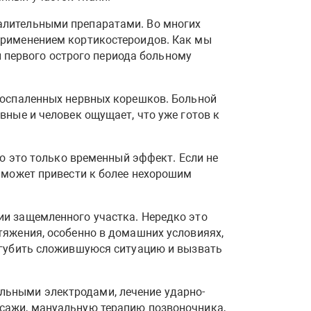
алительными препаратами. Во многих
применением кортикостероидов. Как мы
ии первого острого периода больному
воспаленных нервных корешков. Больной
вные и человек ощущает, что уже готов к
но это только временный эффект. Если не
и может привести к более нехорошим
и защемленного участка. Нередко это
тяжения, особенно в домашних условияях,
угубить сложившуюся ситуацию и вызвать
льными электродами, лечение ударно-
сажи, мануальную терапию позвоночника,