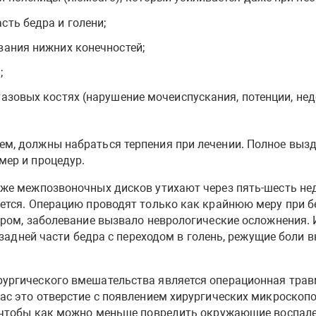
сть бедра и голени;
вания нижних конечностей;
;
тазовых костях (нарушение мочеиспускания, потенции, нед
м, должны набраться терпения при лечении. Полное вызд
мер и процедур.
же межпозвоночных дисков утихают через пять-шесть нед
ется. Операцию проводят только как крайнюю меру при б
дром, заболевание вызвало неврологические осложнения.
 задней части бедра с переходом в голень, режущие боли 
ургического вмешательства является операционная трав
ас это отверстие с появлением хирургических микроскоп
, чтобы как можно меньше повредить окружающие воспале