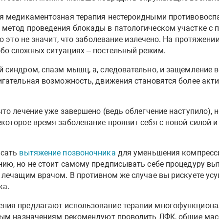
ся медикаментозная терапия нестероидными противовосп
 метод проведения блокады в патологическом участке с 
но это не значит, что заболевание излечено. На протяжен
бо сложных ситуациях – постельный режим.
 синдром, спазм мышц, а, следовательно, и защемление 
игательная возможность, движения становятся более акти
то лечение уже завершено (ведь облегчение наступило), 
которое время заболевание проявит себя с новой силой 
исать
вытяжение позвоночника
для уменьшения компресси
ию, но не стоит самому предписывать себе процедуру вы
 лечащим врачом. В противном же случае вы рискуете ус
ка.
ния предлагают использование терапии многофункциона
вным назначениям рекомендуют проводить ЛФК, общие мас