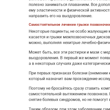
полезно заниматься плаванием. Все допо
ему эластичности и физической активност
направить его на выздоровление.
Самостоятельное лечение грыжи позвоночн
Некоторые пациенты, не особо жалующие 
касается и грыжи межпозвоночных дисков.
можно, выполняя нехитрые лечебно-физич
Может быть, все эти растирки и мази с м
выздоровления. В первый же момент появл
а в некоторых случаях даже категорическ
При первых признаках болезни (онемении к
который назначит вам прохождение исслед
Поэтому не бросайтесь сразу ставить комп
самостоятельной вытяжением позвонков. В
снятие болевых синдромов, но не помогут 
Таким образом, при этом заболевании сам