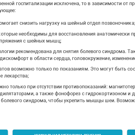
ренной госпитализации исключена, то в зависимости от п
дующее:
омогает снизить нагрузку на шейный отдел позвоночника
 которые необходимы для восстановления анатомически п
апряжения с шейных мышц;
ологии рекомендована для снятия болевого синдрома. Та
дискомфорт в области сердца, головокружение, изменение
тов возможно только по показаниям. Это могут быть со
е лекарства;
жно только при отсутствии противопоказаний: магнитотер
одилятаторами, а также фонофорез с гидрокортизоном и 
 болевого синдрома, чтобы укрепить мышцы шеи. Возмож