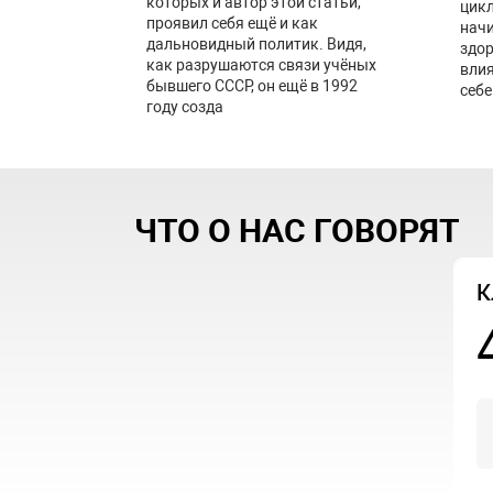
которых и автор этой статьи,
цикл
проявил себя ещё и как
начи
дальновидный политик. Видя,
здор
как разрушаются связи учёных
влия
бывшего СССР, он ещё в 1992
себе
году созда
ЧТО О НАС ГОВОРЯТ