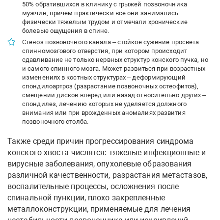
50% обратившихся в клинику с грыжей позвоночника
мужчин, причем практически все они занимались
физически тяжелым трудом и отмечали хронические
болевые ощущения в спине.
Стеноз позвоночного канала – стойкое сужение просвета
спинномозгового отверстия, при котором происходит
сдавливание не только нервных структур конского пучка, но
и самого спинного мозга. Может развиться при возрастных
изменениях в костных структурах – деформирующий
спондилоартроз (разрастание позвоночных остеофитов),
смещении дисков вперед или назад относительно других –
спондилез, лечению которых не уделяется должного
внимания или при врожденных аномалиях развития
позвоночного столба.
Также среди причин прогрессирования синдрома
конского хвоста числятся: тяжелые инфекционные и
вирусные заболевания, опухолевые образования
различной качественности, разрастания метастазов,
воспалительные процессы, осложнения после
спинальной пункции, плохо закрепленные
металлоконструкции, применяемые для лечения