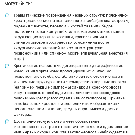
могут быть:
Травматические повреждения нервных структур пояснично-
крестцового сегмента позвоночного столба (автокатастрофы,
падения с высоты, переломы костей таза или бедра,
подвывих позвонков, ушибы или гематомы мягких тканей,
окружающих нервные корешки, кровоизлияния в
спинномозговое пространство, осложнения после
хирургических операций на костных структурах
позвоночника или спинном мозге, эпидуральная анестезия
и пр.).
Хронические возрастные дегенеративно-дистрофические
изменения в организме провоцирующие снижение
позвоночного столба, ослабление связок, отеки и спазмы
мышечных структур, а также компрессию нервных волокон
(например, первые симптомы синдрома конского хвоста
могут говорить о необходимости лечения остеохондроза
пояснично-крестцового отдела или остеопороза). Причина
этих болезней кроется в малоподвижном образе жизни,
неполноценном питании, вредных привычках и других
факторах.
Достаточно тесную связь имеет образование
межпозвонковых грыж в поясничном отделе и сдавливание
ими нервных корешков. Эта закономерность наблюдается в