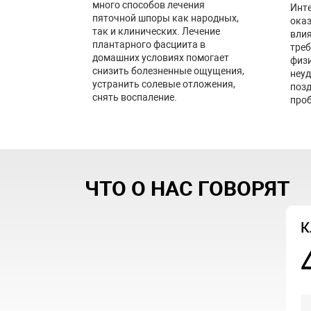
много способов лечения
Инт
пяточной шпоры как народных,
оказ
так и клинических. Лечение
влия
плантарного фасциита в
треб
домашних условиях помогает
физи
снизить болезненные ощущения,
неуд
устранить солевые отложения,
позд
снять воспаление.
проб
ЧТО О НАС ГОВОРЯТ