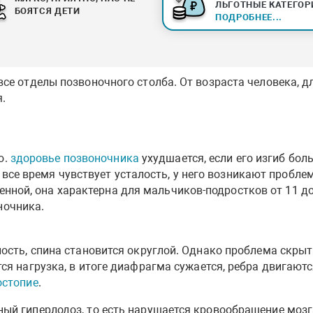
ЛЬГОТНЫЕ КАТЕГОР
БОЯТСЯ ДЕТИ
ПОДРОБНЕЕ...
все отделы позвоночного столба. От возраста человека, д
.
ю.
здоровье позвоночника
ухудшается, если его изгиб бол
все время чувствует усталость, у него возникают пробле
енной, она характерна для мальчиков-подростков от 11 до
ночника.
ость, спина становится округлой. Однако проблема скрыт
ся нагрузка, в итоге диафрагма сужается, ребра двигаютс
остопие
.
ый гиперлодоз, то есть нарушается кровообращение мозга