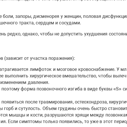
е боли, запоры, дисменорея у женщин, половая дисфункц
ечного тракта, сердцем и сосудами.
нь редко, однако, чтобы не допустить ухудшения состоя
в (зависит от участка поражения):
трагивается лимфоток и мозговое кровоснабжение. У мл
е выполнить хирургическое вмешательство, чтобы вылеч
 изменением давления.
 поэтому форма позвоночного изгиба в виде буквы «S» с
 появиться после травмирования, остеохондроза, хирурги
ы горб и сутулость. Объем грудины очень быстро становит
ются мышцы и кости, разрушаются хрящи между позвонка
ия. Если симптомы только появились, то уже в этот перио