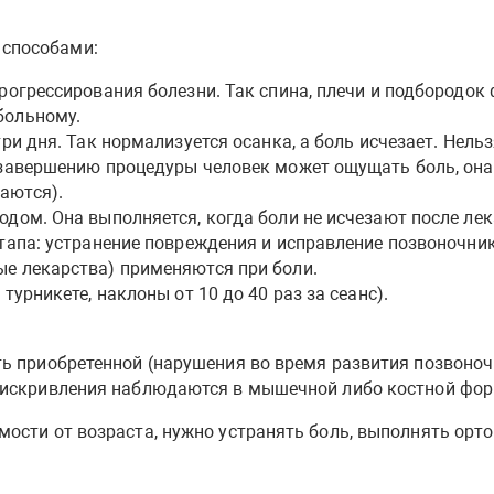
способами:
рогрессирования болезни. Так спина, плечи и подбородок
больному.
и дня. Так нормализуется осанка, а боль исчезает. Нельз
завершению процедуры человек может ощущать боль, она
аются).
ом. Она выполняется, когда боли не исчезают после лека
тапа: устранение повреждения и исправление позвоночни
е лекарства) применяются при боли.
урникете, наклоны от 10 до 40 раз за сеанс).
ь приобретенной (нарушения во время развития позвоночн
я искривления наблюдаются в мышечной либо костной фор
мости от возраста, нужно устранять боль, выполнять орт