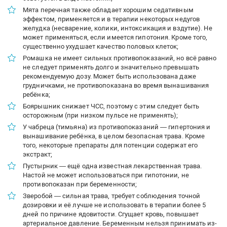
Мята перечная также обладает хорошим седативным
эффектом, применяется и в терапии некоторых недугов
желудка (несварение, колики, интоксикация и вздутие). Не
может применяться, если имеется гипотония. Кроме того,
существенно ухудшает качество половых клеток;
Ромашка не имеет сильных противопоказаний, но всё равно
не следует применять долго и значительно превышать
рекомендуемую дозу. Может быть использована даже
грудничками, не противопоказана во время вынашивания
ребёнка;
Боярышник снижает ЧСС, поэтому с этим следует быть
осторожным (при низком пульсе не применять);
У чабреца (тимьяна) из противопоказаний — гипертония и
вынашивание ребёнка, в целом безопасная трава. Кроме
того, некоторые препараты для потенции содержат его
экстракт;
Пустырник — ещё одна известная лекарственная трава.
Настой не может использоваться при гипотонии, не
противопоказан при беременности;
Зверобой — сильная трава, требует соблюдения точной
дозировки и её лучше не использовать в терапии более 5
дней по причине ядовитости. Сгущает кровь, повышает
артериальное давление. Беременным нельзя принимать из-