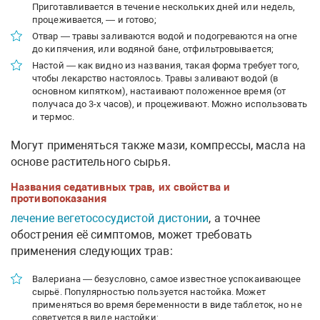
Приготавливается в течение нескольких дней или недель,
процеживается, — и готово;
Отвар — травы заливаются водой и подогреваются на огне
до кипячения, или водяной бане, отфильтровывается;
Настой — как видно из названия, такая форма требует того,
чтобы лекарство настоялось. Травы заливают водой (в
основном кипятком), настаивают положенное время (от
получаса до 3-х часов), и процеживают. Можно использовать
и термос.
Могут применяться также мази, компрессы, масла на
основе растительного сырья.
Названия седативных трав, их свойства и
противопоказания
лечение вегетососудистой дистонии
, а точнее
обострения её симптомов, может требовать
применения следующих трав:
Валериана — безусловно, самое известное успокаивающее
сырьё. Популярностью пользуется настойка. Может
применяться во время беременности в виде таблеток, но не
советуется в виде настойки;