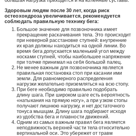
большая нагрузка приходится и на коленные суставы.
Здоровым людям после 30 лет, когда риск
остеохондроза увеличивается, рекомендуется
соблюдать правильную технику бега:
Большое значение для позвоночника имеет
прекращение раскачивания тела. Это происходит
при неверной расстановке ступней: внутренние
их края должны находиться на одной линии. Во
время бега допускается маленький угол между
носками ступней, чтобы наибольшее напряжение
при толчке принимал на себя большой палец.
Не менее важным для позвоночника является
правильная постановка стоп при касании ими
земли. Для равномерного распределения
нагрузки желательно приземляться на всю стопу.
При беге необходимо правильно подобрать
длину шага. При широком шаге есть вероятность
«натыкания на прямую ногу», а при узком стопы
получают лишнюю нагрузку, и нет достаточного
тонуса мышцам. Длину шага подбирают исходя
из удобства бега и плавности движений.
Одним из самых важным правил бега является
неподвижность верхней части тела относительно
вертикальной оси. Это убережет от травм