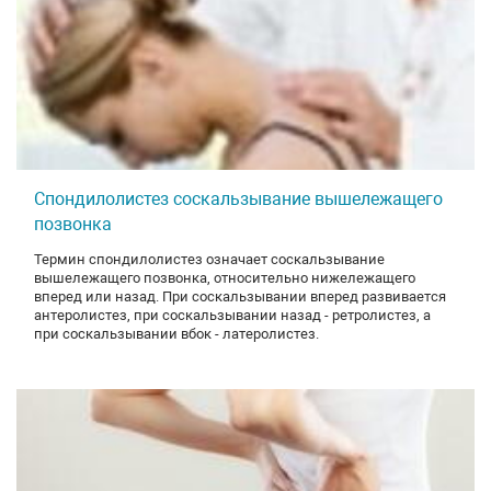
Спондилолистез соскальзывание вышележащего
позвонка
Термин спондилолистез означает соскальзывание
вышележащего позвонка, относительно нижележащего
вперед или назад. При соскальзывании вперед развивается
антеролистез, при соскальзывании назад - ретролистез, а
при соскальзывании вбок - латеролистез.