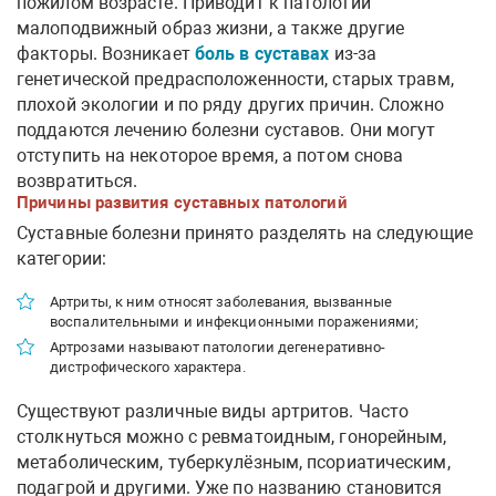
пожилом возрасте. Приводит к патологии
малоподвижный образ жизни, а также другие
факторы. Возникает
боль в суставах
из-за
генетической предрасположенности, старых травм,
плохой экологии и по ряду других причин. Сложно
поддаются лечению болезни суставов. Они могут
отступить на некоторое время, а потом снова
возвратиться.
Причины развития суставных патологий
Суставные болезни принято разделять на следующие
категории:
Артриты, к ним относят заболевания, вызванные
воспалительными и инфекционными поражениями;
Артрозами называют патологии дегенеративно-
дистрофического характера.
Существуют различные виды артритов. Часто
столкнуться можно с ревматоидным, гонорейным,
метаболическим, туберкулёзным, псориатическим,
подагрой и другими. Уже по названию становится