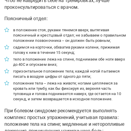
Чтоб не навредить себе на тренировках, лучше
проконсультироваться с врачом.
Поясничный отдел:
в положение стоя, руками тянемся вверх, вытягивая
поясничный и крестцовый отдел; не забываем о правильном
положении позвоночника – он должен быть ровным;
садимся на корточки, обхватив руками колени, прижимая
голову к ним в течение 15 секунд;
тело в положение лежа на спине, поднимаем обе ноги вверх
до 40С и опускаем вниз;
горизонтальное положение тела; каждой ногой пытаемся
писать в воздухе цифры от одного до пяти;
положение тела – лежа на животе; ногами цепляемся за
кровать или тумбу, как бы фиксируя их, верхняя часть
туловища и голова поднимается наверх, где остается на 10
секунд, и затем возвращается в исходное положение.
При болевом синдроме рекомендуется выполнять
комплекс простых упражнений, учитывая правила:
положение тела на спине; медленные и неторопливые
движения, причиняющие наименьшую боль;