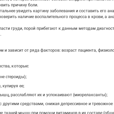
овить причину боли.
тальнее увидеть картину заболевания и составить его ан
оверить наличие воспалительного процесса в крови, а а
области груди, порой прибегают к данным методам диагнос
.
 и зависит от ряда факторов: возраст пациента, физиоло
ства, которые:
не стероиды);
 купируя ее;
ышц, расслабляют их и успокаивают (миорелаксанты);
с другими средствами, снижая депрессивное и тревожное 
ие тканей мышц при помощи витаминов в их составе (общ