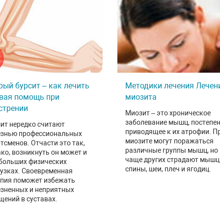
рый бурсит – как лечить
Методики лечения Лечен
вая помощь при
миозита
стрении
Миозит – это хроническое
заболевание мышц, постепе
ит нередко считают
приводящее к их атрофии. П
езнью профессиональных
миозите могут поражаться
тсменов. Отчасти это так,
различные группы мышц, но
ко, возникнуть он может и
чаще других страдают мыш
 больших физических
спины, шеи, плеч и ягодиц.
узках. Своевременная
апия поможет избежать
езненных и неприятных
ений в суставах.