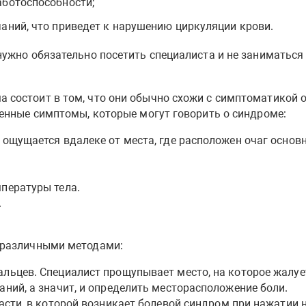
аботоспособности;
аний, что приведет к нарушению циркуляции крови.
нужно обязательно посетить специалиста и не заниматься
состоит в том, что они обычно схожи с симптоматикой о
ленные симптомы, которые могут говорить о синдроме:
ощущается вдалеке от места, где расположен очаг основн
пературы тела.
.
 различными методами:
льцев. Специалист прощупывает место, на которое жалуе
ний, а значит, и определить месторасположение боли.
асти, в которой возникает болевой синдром при нажатии 