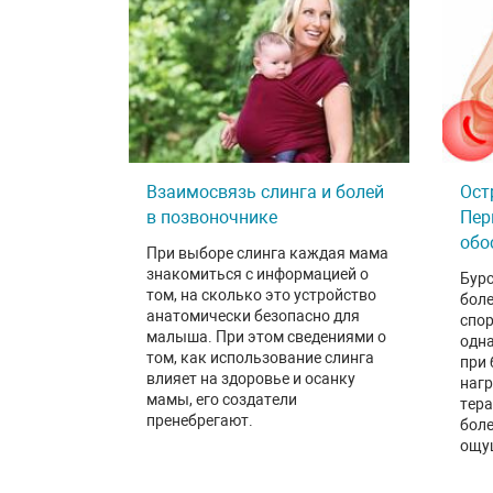
Взаимосвязь слинга и болей
Ост
в позвоночнике
Пер
обо
При выборе слинга каждая мама
знакомиться с информацией о
Бурс
том, на сколько это устройство
бол
анатомически безопасно для
спор
малыша. При этом сведениями о
одна
том, как использование слинга
при
влияет на здоровье и осанку
нагр
мамы, его создатели
тер
пренебрегают.
бол
ощущ