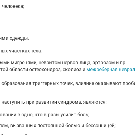
 человека;
лями одежды.
ых участках тела:
ыми мигренями, невритом нервов лица, артрозом и пр.
этой области остеохондроз, сколиоз и
межреберная неврал
 образования триггерных точек, влияние оказывают пробл
наступить при развитии синдрома, являются:
ваний в одно, что в разы усилит боль;
ем, вызванных постоянной болью и бессонницей;