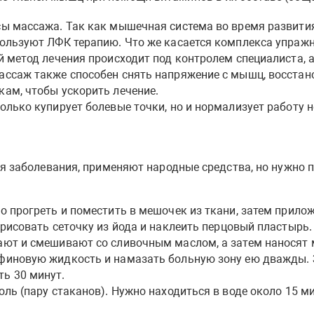
сы массажа. Так как мышечная система во время развит
ользуют ЛФК терапию. Что же касается комплекса упражне
ой метод лечения происходит под контролем специалиста,
ассаж также способен снять напряжение с мышц, восстан
кам, чтобы ускорить лечение.
олько купирует болевые точки, но и нормализует работу 
заболевания, применяют народные средства, но нужно по
о прогреть и поместить в мешочек из ткани, затем прилож
арисовать сеточку из йода и наклеить перцовый пластырь.
ают и смешивают со сливочным маслом, а затем наносят м
финовую жидкость и намазать больную зону ею дважды. З
ь 30 минут.
оль (пару стаканов). Нужно находиться в воде около 15 ми