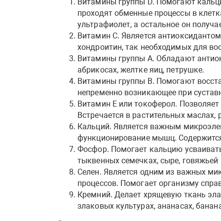
Витамины группы D. Помогают кальци
проходят обменные процессы в клетк
ультрафиолет, а остальное он получа
Витамин С. Является антиоксидантом.
хондроитин, так необходимых для вос
Витамины группы А. Обладают антио
абрикосах, желтке яиц, петрушке.
Витамины группы В. Помогают восста
непременно возникающее при суставны
Витамин Е или токоферол. Позволяет 
Встречается в растительных маслах, р
Кальций. Является важным микроэле
функционирование мышц. Содержится 
Фосфор. Помогает кальцию усваиватьс
тыквенных семечках, сыре, говяжьей 
Селен. Является одним из важных ми
процессов. Помогает организму справ
Кремний. Делает хрящевую ткань эла
злаковых культурах, ананасах, банана