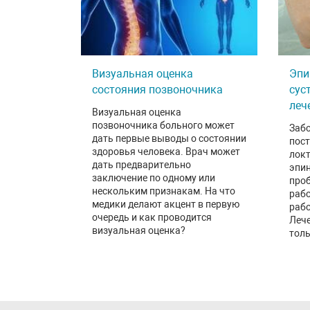
Визуальная оценка
Эпи
состояния позвоночника
сус
леч
Визуальная оценка
позвоночника больного может
Заб
дать первые выводы о состоянии
пос
здоровья человека. Врач может
локт
дать предварительно
эпи
заключение по одному или
про
нескольким признакам. На что
рабо
медики делают акцент в первую
рабо
очередь и как проводится
Леч
визуальная оценка?
толь