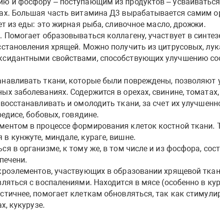
ю и фосфору – поступающим из продуктов – усваиваться 
ах. Большая часть витамина Д3 вырабатывается самим ор
ет из еды: это жирная рыба, сливочное масло, дрожжи.
 Помогает образовываться коллагену, участвует в синтезе
становления хрящей. Можно получить из цитрусовых, лука
ксидантными свойствами, способствующих улучшению сос
навливать ткани, которые были повреждены, позволяют у
х заболеваниях. Содержится в орехах, свинине, томатах,
восстанавливать и омолодить ткани, за счет их улучшенн
едисе, бобовых, говядине.
ментом в процессе формирования клеток костной ткани. 
в кунжуте, миндале, кураге, вишне.
я в организме, к тому же, в том числе и из фосфора, сос
печени.
кроэлементов, участвующих в образовании хрящевой тка
ляться с воспалениями. Находится в мясе (особенно в кур
стичнее, помогает клеткам обновляться, так как стимули
х, кукурузе.