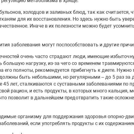
а регуляцию метаболизма в хряще.
льонов, холодцов и заливных блюд, так как считается, ч
каням для их восстановления. Но здесь нужно быть увере
ачественное. Иначе в их полезности можно будет усомнить
ития заболевания могут поспособствовать и другие причи
ечностей очень часто страдают люди, имеющие избыточную
большую нагрузку, из-за чего со временем травмируются 
за его полноты, рекомендуется прибегнуть к диете. Нужно
олжны быть небольшими, но регулярными – до 5 раз за д
45 лет, сталкиваются с суставными заболеваниями по пр
свой рацион, и есть продукты, в которых много кальция,
что позволит в дальнейшем предотвратить такие осложнен
одимые организму для поддержания здоровья опорно-дви
аболеваний, если употреблять продукты с их содержание