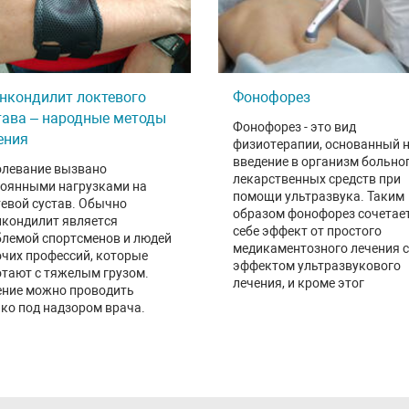
нкондилит локтевого
Фонофорез
тава – народные методы
Фонофорез - это вид
ения
физиотерапии, основанный 
введение в организм больно
олевание вызвано
лекарственных средств при
тоянными нагрузками на
помощи ультразвука. Таким
евой сустав. Обычно
образом фонофорез сочетает
нкондилит является
себе эффект от простого
блемой спортсменов и людей
медикаментозного лечения с
чих профессий, которые
эффектом ультразвукового
тают с тяжелым грузом.
лечения, и кроме этог
ение можно проводить
ко под надзором врача.