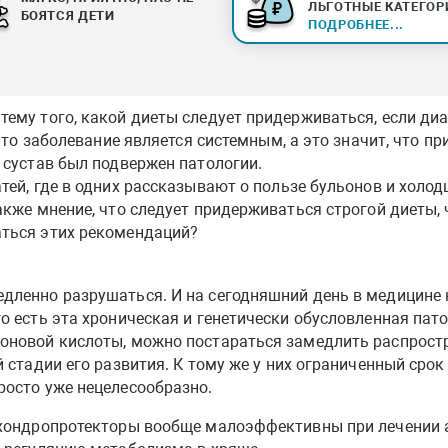
ЛЬГОТНЫЕ КАТЕГОР
БОЯТСЯ ДЕТИ
ПОДРОБНЕЕ...
тему того, какой диеты следует придерживаться, если ди
 это заболевание является системным, а это значит, что п
 сустав был подвержен патологии.
тей, где в одних рассказывают о пользе бульонов и холодц
акже мнение, что следует придерживаться строгой диеты, 
аться этих рекомендаций?
дленно разрушаться. И на сегодняшний день в медицине н
о есть эта хроническая и генетически обусловленная пат
роновой кислоты, можно постараться замедлить распрост
 стадии его развития. К тому же у них ограниченный срок 
росто уже нецелесообразно.
 хондропротекторы вообще малоэффективны при лечении а