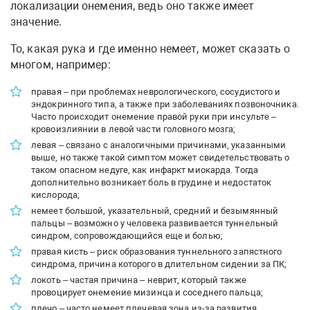
локализации онемения, ведь оно также имеет
значение.
То, какая рука и где именно немеет, может сказать о
многом, например:
правая – при проблемах неврологического, сосудистого и
эндокринного типа, а также при заболеваниях позвоночника.
Часто происходит онемение правой руки при инсульте –
кровоизлиянии в левой части головного мозга;
левая – связано с аналогичными причинами, указанными
выше, но также такой симптом может свидетельствовать о
таком опасном недуге, как инфаркт миокарда. Тогда
дополнительно возникает боль в грудине и недостаток
кислорода;
немеет большой, указательный, средний и безымянный
пальцы – возможно у человека развивается туннельный
синдром, сопровождающийся еще и болью;
правая кисть – риск образования туннельного запястного
синдрома, причина которого в длительном сидении за ПК;
локоть – частая причина – неврит, который также
провоцирует онемение мизинца и соседнего пальца;
плечо – часто немеет плечевая зона из-за развития