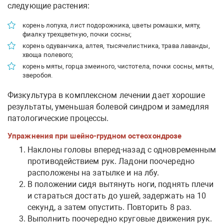
следующие растения:
корень лопуха, лист подорожника, цветы ромашки, мяту,
фиалку трехцветную, почки сосны;
корень одуванчика, алтея, тысячелистника, трава лаванды,
хвоща полевого;
корень мяты, горца змеиного, чистотела, почки сосны, мяты,
зверобоя.
Физкультура в комплексном лечении дает хорошие
результаты, уменьшая болевой синдром и замедляя
патологические процессы.
Упражнения при шейно-грудном остеохондрозе
Наклоны головы вперед-назад с одновременным
противодействием рук. Ладони поочередно
расположены на затылке и на лбу.
В положении сидя вытянуть ноги, поднять плечи
и стараться достать до ушей, задержать на 10
секунд, а затем опустить. Повторить 8 раз.
Выполнить поочередно круговые движения рук.