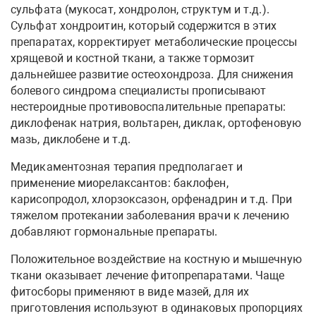
сульфата (мукосат, хондролон, структум и т.д.).
Сульфат хондроитин, который содержится в этих
препаратах, корректирует метаболические процессы
хрящевой и костной ткани, а также тормозит
дальнейшее развитие остеохондроза. Для снижения
болевого синдрома специалисты прописывают
нестероидные противовоспалительные препараты:
диклофенак натрия, вольтарен, диклак, ортофеновую
мазь, диклобене и т.д.
Медикаментозная терапия предполагает и
применение миорелаксантов: баклофен,
карисопродол, хлорзоксазон, орфенадрин и т.д. При
тяжелом протекании заболевания врачи к лечению
добавляют гормональные препараты.
Положительное воздействие на костную и мышечную
ткани оказывает лечение фитопрепаратами. Чаще
фитосборы применяют в виде мазей, для их
приготовления используют в одинаковых пропорциях