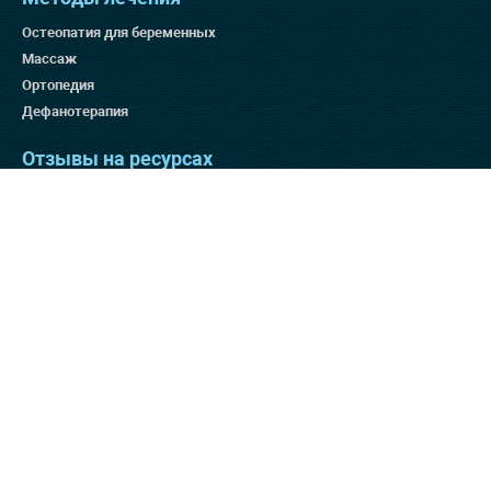
Остеопатия для беременных
Массаж
Ортопедия
Дефанотерапия
Отзывы на ресурсах
Яндекс 4.9
Гугл 4.8
Отзовик 137:3
Отзывы на нашем сайте
Способы оплаты
© 2025 «Клиника Бобыря»,
Лицензия № ЛП2121-09291
Лицензия №
ЛО-78-01-010964
Л041-01137-77/00383457
Пожалуйста,