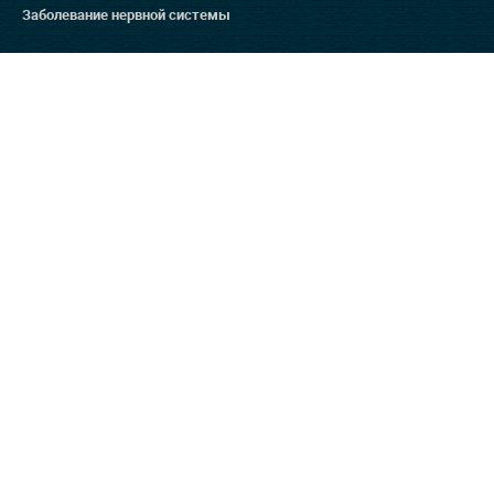
Заболевание нервной системы
Методы лечения
Остеопатия для беременных
Массаж
Ортопедия
Дефанотерапия
Отзывы на ресурсах
Яндекс 4.9
Гугл 4.8
Отзовик 137:3
Отзывы на нашем сайте
Способы оплаты